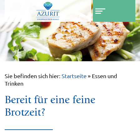
Z
Z
u
u
m
m
I
H
n
a
h
u
a
p
l
t
t
m
e
Sie befinden sich hier:
Startseite
»
Essen und
n
Trinken
ü
Bereit für eine feine
Brotzeit?