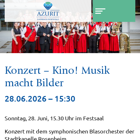
Z
Z
u
u
m
m
I
H
n
a
h
u
a
p
l
t
t
m
Konzert – Kino! Musik
e
n
macht Bilder
ü
28.06.2026 – 15:30
Sonntag, 28. Juni, 15.30 Uhr im Festsaal
Konzert mit dem symphonischen Blasorchester der
Stadtkapelle Rosenheim.